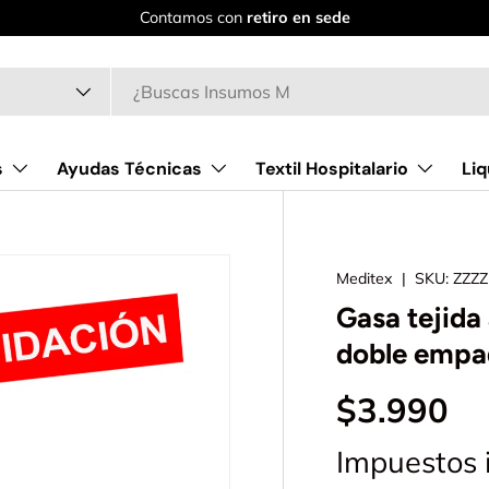
Contamos con
retiro en sede
o
s
Ayudas Técnicas
Textil Hospitalario
Liq
Meditex
|
SKU:
ZZZ
Gasa tejid
doble emp
$3.990
Impuestos 