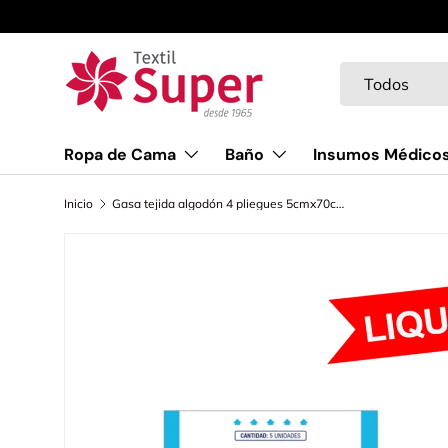
Ir al contenido
Buscar
Tipo de product
Todos
Ropa de Cama
Baño
Insumos Médico
Inicio
Gasa tejida algodón 4 pliegues 5cmx70cm doble empaque