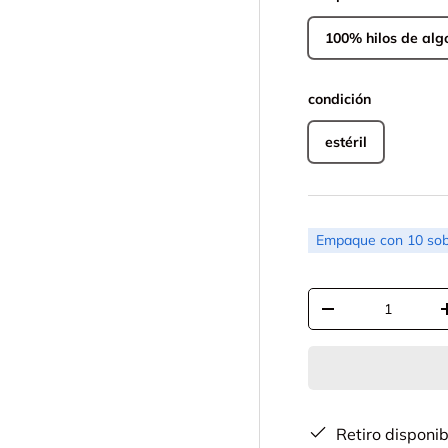
100% hilos de al
condición
estéril
Empaque con 10 sob
Cant.
-
Retiro disponi