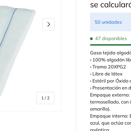
se calcula
50 unidades
Siguiente
47 disponibles
Gasa tejida algod
› 100% algodón li
› Trama 20XPG2
› Libre de látex
› Estéril por Óxido 
› Presentación en 
Empaque externo: 
de
1
/
2
termosellado, con 
amarillo).
Empaque interno: 
azul, que actúa co
aséptica