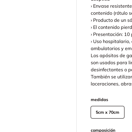
› Envase resistente
lería
contenido (rótulo 
› Producto de un só
› El contenido pier
› Presentación: 1
› Uso hospitalario
ambulatorios y em
Los apósitos de ga
son usados para li
desinfectantes o 
También se utiliza
laceraciones, abr
medidas
5cm x 70cm
composición