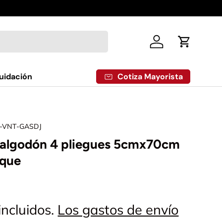
Iniciar sesión
Carrito
Cotiza Mayorista
uidación
Z-VNT-GASDJ
a algodón 4 pliegues 5cmx70cm
aque
incluidos.
Los gastos de envío