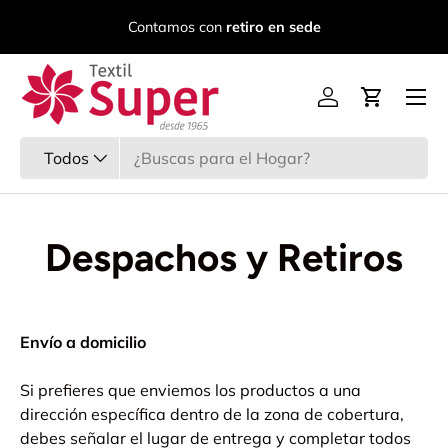
C
Contamos con
retiro en sede
Ir al contenido
Menú
Iniciar sesión
Carrito
Buscar
Tipo de producto
Todos
Despachos y Retiros
Envío a domicilio
Si prefieres que enviemos los productos a una
dirección específica dentro de la zona de cobertura,
debes señalar el lugar de entrega y completar todos