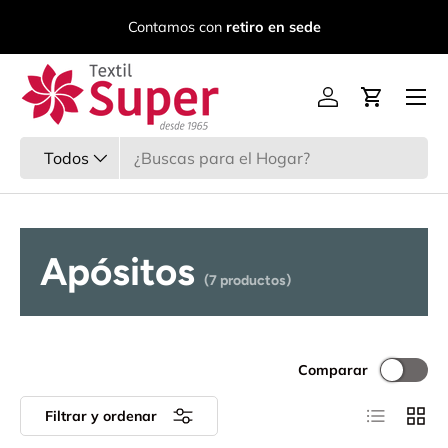
C
Contamos con
retiro en sede
Ir al contenido
Menú
Iniciar sesión
Carrito
Buscar
Tipo de producto
Todos
Apósitos
(7 productos)
Comparar
Lista
Cuadr
Filtrar y ordenar