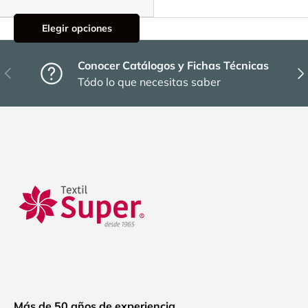
Elegir opciones
Conocer Catálogos y Fichas Técnicas
Anterior
Sig
Tódo lo que necesitas saber
Más de 50 años de experiencia