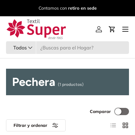
C
Contamos con
retiro en sede
Ir al contenido
Menú
Iniciar sesión
Carrito
Buscar
Tipo de producto
Todos
Pechera
(1 productos)
Comparar
Lista
Cuadr
Filtrar y ordenar