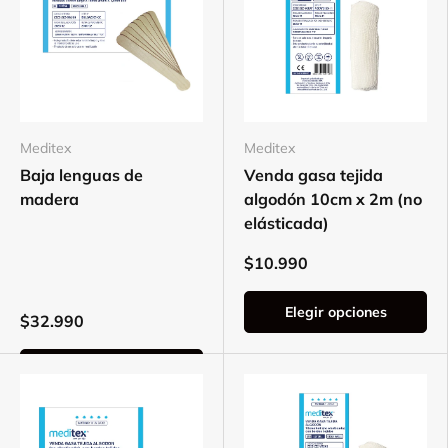
Meditex
Meditex
Baja lenguas de
Venda gasa tejida
madera
algodón 10cm x 2m (no
elásticada)
$10.990
Elegir opciones
$32.990
Elegir opciones