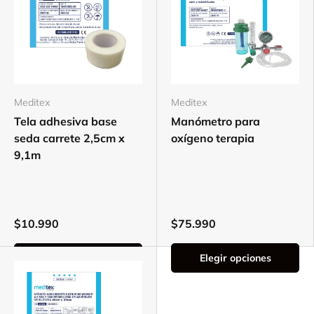
Meditex
Meditex
Tela adhesiva base
Manómetro para
seda carrete 2,5cm x
oxígeno terapia
9,1m
$10.990
$75.990
Elegir opciones
Elegir opciones