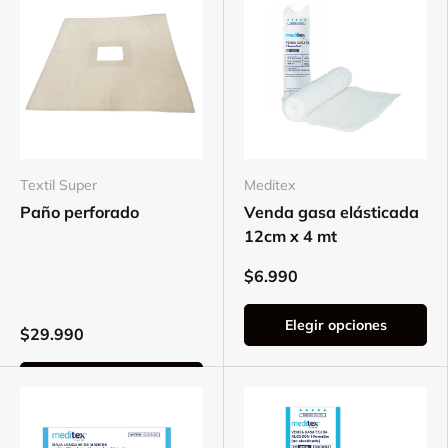
Textil Super
Meditex
Paño perforado
Venda gasa elásticada
12cm x 4 mt
$6.990
Elegir opciones
$29.990
Elegir opciones