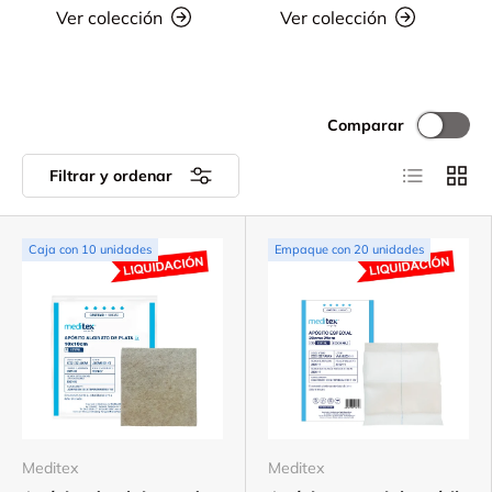
Ver colección
Ver colección
Comparar
Lista
Cuadr
Filtrar y ordenar
Caja con 10 unidades
Empaque con 20 unidades
Meditex
Meditex