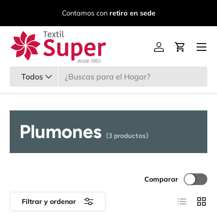
C
Contamos con
retiro en sede
Ir al contenido
Menú
Iniciar sesión
Carrito
Buscar
Tipo de producto
Todos
Plumones
(3 productos)
Comparar
Lista
Cuadr
Filtrar y ordenar