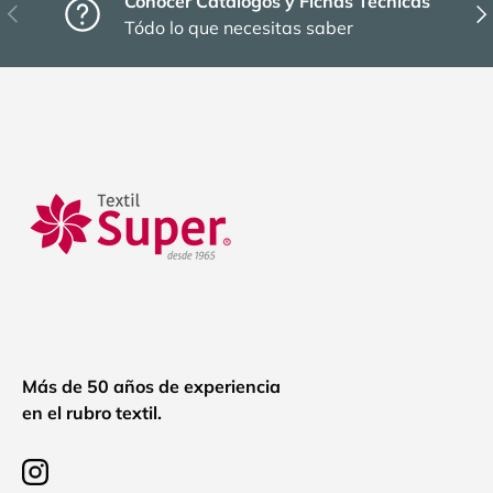
Conocer Catálogos y Fichas Técnicas
Anterior
Sig
Tódo lo que necesitas saber
Más de 50 años de experiencia
en el rubro textil.
Instagram