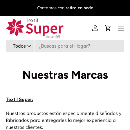
C
Contamos con
retiro en sede
Ir al contenido
Menú
Iniciar sesión
Carrito
Buscar
Tipo de producto
Todos
Nuestras Marcas
Textil Super:
Nuestros productos están especialmente diseñados y
fabricados para entregarles la mejor experiencia a
nuestros clientes.