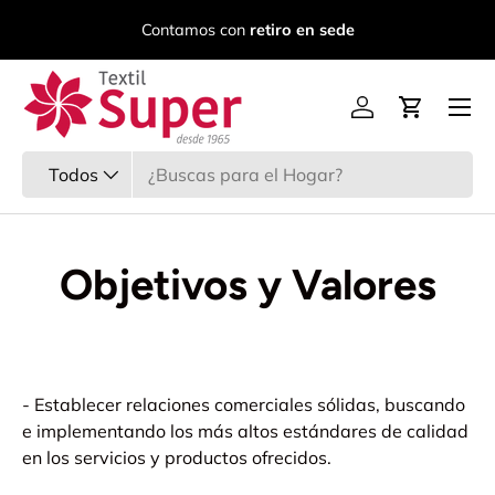
C
Contamos con
retiro en sede
Ir al contenido
Menú
Iniciar sesión
Carrito
Buscar
Tipo de producto
Todos
Objetivos y Valores
- Establecer relaciones comerciales sólidas, buscando
e implementando los más altos estándares de calidad
en los servicios y productos ofrecidos.