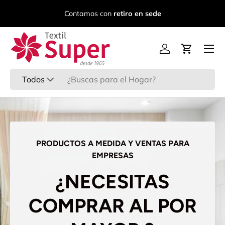
C
Contamos con
retiro en sede
Ir al contenido
Menú
Iniciar sesión
Carrito
Buscar
Tipo de producto
Todos
PRODUCTOS A MEDIDA Y VENTAS PARA
EMPRESAS
¿NECESITAS
COMPRAR AL POR