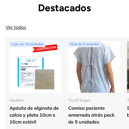
Destacados
Ver todos
Caja con 10 unidades
Pack de 5 unidades
Meditex
Textil Super
T
Apósito de alginato de
Camisa paciente
Ver información - Funda plumón 300 h
calcio y plata 10cm x
amarrada atrás pack
10cm estéril
de 5 unidades
DUERM