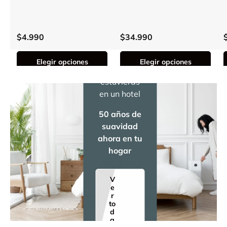
E EN
TU
$4.990
$34.990
CASA
Elegir opciones
Elegir opciones
Como si
estuvieras
en un hotel
50 años de
suavidad
ahora en tu
hogar
Ver información - Sábanas 2 pla
Ver información - Set dos alm
V
e
r
to
d
a