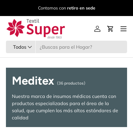
C
Contamos con
retiro en sede
Ir al contenido
Menú
Iniciar sesión
Carrito
Buscar
Tipo de producto
Todos
Meditex
(36 productos)
Nuestra marca de insumos médicos cuenta con
productos especializados para el área de la
salud, que cumplen los más altos estándares de
calidad