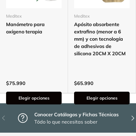
Meditex
Meditex
Manómetro para
Apósito absorbente
oxígeno terapia
extrafino (menor a 6
mm) y con tecnología
de adhesivos de
silicona 20CM X 20CM
$75.990
$65.990
Elegir opciones
Elegir opciones
Conocer Catálogos y Fichas Técnicas
Anterior
Sig
Tódo lo que necesitas saber