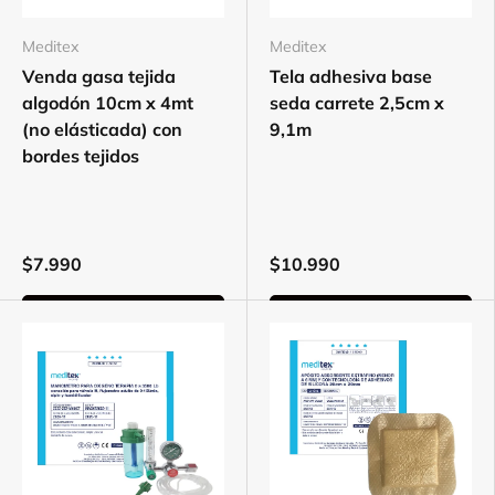
Meditex
Meditex
Venda gasa tejida
Tela adhesiva base
algodón 10cm x 4mt
seda carrete 2,5cm x
(no elásticada) con
9,1m
bordes tejidos
$7.990
$10.990
Elegir opciones
Elegir opciones