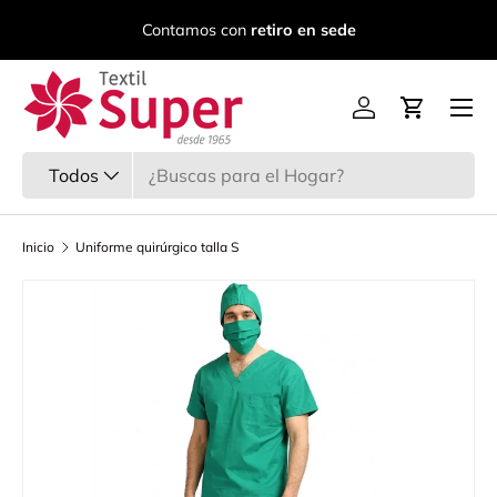
C
Contamos con
retiro en sede
Ir al contenido
Menú
Iniciar sesión
Carrito
Buscar
Tipo de producto
Todos
Inicio
Uniforme quirúrgico talla S