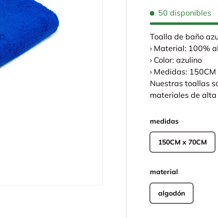
50 disponibles
Toalla de baño az
› Material: 100% 
› Color: azulino
› Medidas: 150CM
Nuestras toallas 
materiales de alta
medidas
150CM x 70CM
material
algodón