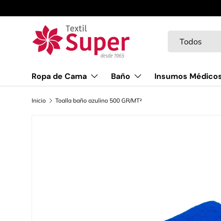
Ir al contenido
Buscar
Tipo de product
Todos
Ropa de Cama
Baño
Insumos Médico
Inicio
Toalla baño azulino 500 GR/MT²