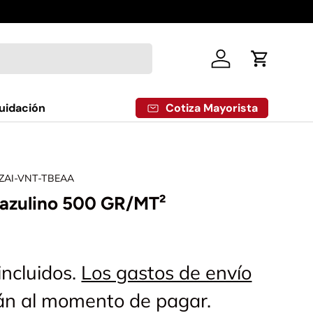
Iniciar sesión
Carrito
Cotiza Mayorista
uidación
ZAI-VNT-TBEAA
 azulino 500 GR/MT²
incluidos.
Los gastos de envío
rán al momento de pagar.