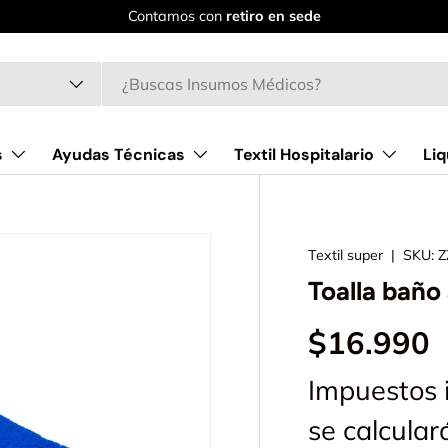
Contamos con
retiro en sede
o
s
Ayudas Técnicas
Textil Hospitalario
Liq
Textil super
|
SKU:
Z
Toalla baño
$16.990
Impuestos 
se calcula