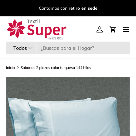
C
Contamos con
retiro en sede
Ir al contenido
Menú
Iniciar sesión
Carrito
Buscar
Tipo de producto
Todos
Inicio
Sábanas 2 plazas color turquesa 144 hilos