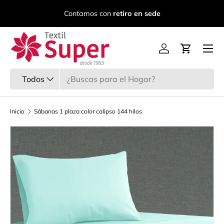
C
Contamos con
retiro en sede
Ir al contenido
Menú
Iniciar sesión
Carrito
Buscar
Tipo de producto
Todos
Inicio
Sábanas 1 plaza color calipso 144 hilos