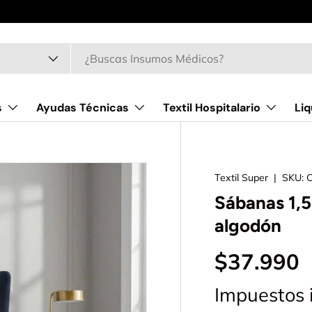
Contamos con
más de 50 años de experiencia
en el rubro textil
o
s
Ayudas Técnicas
Textil Hospitalario
Liq
Textil Super
|
SKU:
Sábanas 1,5
algodón
$37.990
Impuestos 