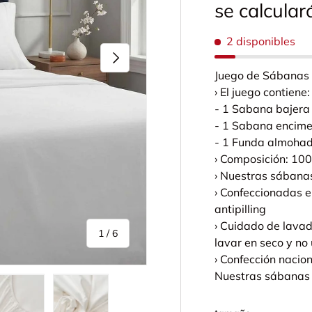
se calcula
2 disponibles
Siguiente
Juego de Sábanas 
› El juego contiene:
- 1 Sabana bajer
- 1 Sabana encim
- 1 Funda almoha
› Composición: 10
› Nuestras sábana
› Confeccionadas e
antipilling
› Cuidado de lava
de
1
/
6
lavar en seco y no 
› Confección nacio
Nuestras sábanas 