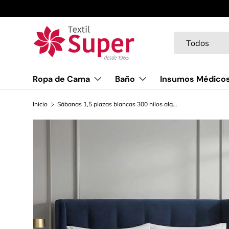
Ir al contenido
Buscar
Tipo de product
Todos
Ropa de Cama
Baño
Insumos Médico
Inicio
Sábanas 1,5 plazas blancas 300 hilos algodón