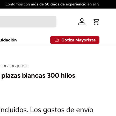
Iniciar sesión
Carrito
Cotiza Mayorista
uidación
CEBL-FBL-JGOSC
 plazas blancas 300 hilos
incluidos.
Los gastos de envío