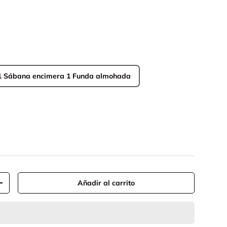
1 Sábana bajera 1 Sábana encimera 1 Funda almohada
Añadir al carrito
+