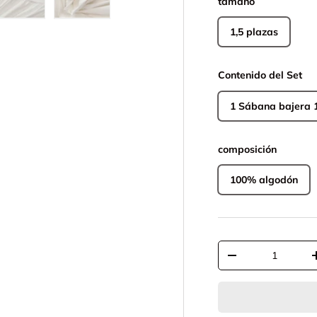
tamaño
lería
 vista de galería
agen 4 en la vista de galería
Cargar imagen 5 en la vista de galería
Cargar imagen 6 en la vista de galería
1,5 plazas
Contenido del Set
composición
100% algodón
Cant.
-