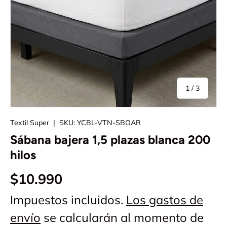
de
1
/
3
Textil Super
|
SKU:
YCBL-VTN-SBOAR
Sábana bajera 1,5 plazas blanca 200
hilos
$10.990
Impuestos incluidos.
Los gastos de
envío
se calcularán al momento de