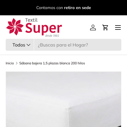
C
Contamos con
retiro en sede
Ir al contenido
Menú
Iniciar sesión
Carrito
Buscar
Tipo de producto
Todos
Inicio
Sábana bajera 1,5 plazas blanca 200 hilos