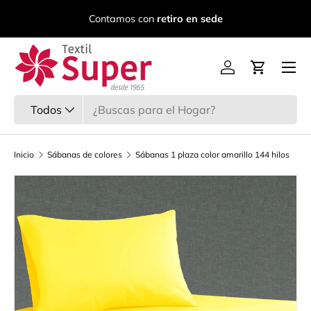
C
Contamos con
retiro en sede
Ir al contenido
Menú
Iniciar sesión
Carrito
Buscar
Tipo de producto
Todos
Inicio
Sábanas de colores
Sábanas 1 plaza color amarillo 144 hilos