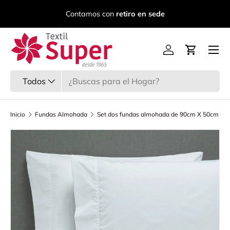
C
Contamos con
retiro en sede
Ir al contenido
Menú
Iniciar sesión
Carrito
Buscar
Tipo de producto
Todos
Inicio
Fundas Almohada
Set dos fundas almohada de 90cm X 50cm