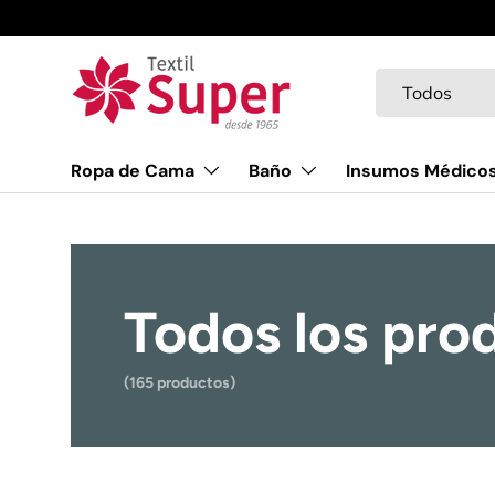
Ir al contenido
Buscar
Tipo de product
Todos
Ropa de Cama
Baño
Insumos Médico
Todos los pro
(165 productos)