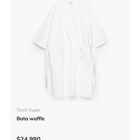
Elegir opciones
Textil Super
Bata waffle
$24.990