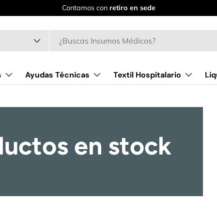
Contamos con
retiro en sede
o
s
Ayudas Técnicas
Textil Hospitalario
Liq
ductos en stock